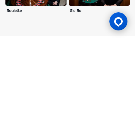
Roulette
Sic Bo
Lesen Permainan
BK8 dioperasikan oleh Mettlemind Tech Ltd., dengan nomor
registrasi: 15779, dan alamat terdaftar di Hamchako,
Mutsamudu, Pulau Otonom Anjouan, Uni Komoro. BK8
berlisensi dan teregulasi oleh Pemerintah Pulau Otonom
Anjouan, Uni Komoro dan beroperasi dengan Nomor Lisensi:
ALSI-202504032-FI2. BK8 telah lulus semua kepatuhan regulasi