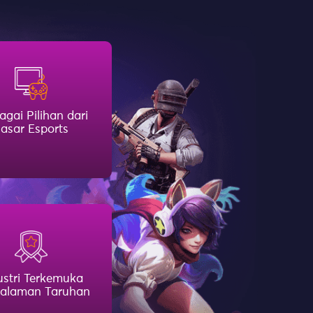
agai Pilihan dari
asar Esports
ustri Terkemuka
alaman Taruhan