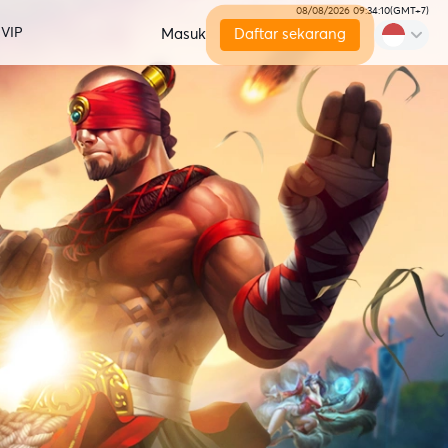
08/08/2026 09:34:11
(
GMT+7
)
VIP
Masuk
Daftar sekarang