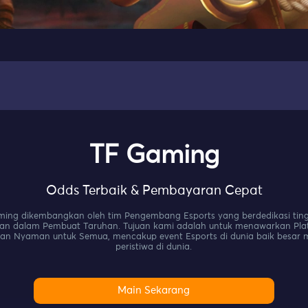
TF Gaming
Odds Terbaik & Pembayaran Cepat
ing dikembangkan oleh tim Pengembang Esports yang berdedikasi tin
an dalam Pembuat Taruhan. Tujuan kami adalah untuk menawarkan Plat
an Nyaman untuk Semua, mencakup event Esports di dunia baik besar 
peristiwa di dunia.
Main Sekarang