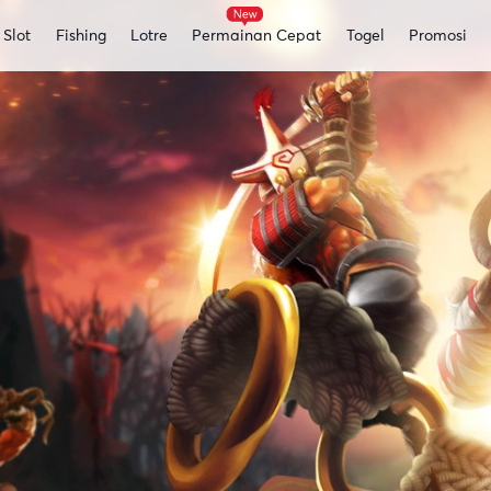
Slot
Fishing
Lotre
Permainan Cepat
Togel
Promosi