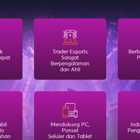
k
Trader Esports
Berb
epat
Sangat
P
Berpengalaman
dan Ahli
bil
Mendukung PC,
Ind
da
Ponsel
Peng
uhan
Seluler dan Tablet