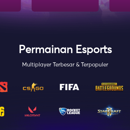
Permainan Esports
Multiplayer Terbesar & Terpopuler