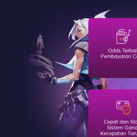
Odds Terbai
Pembayaran C
Cepat dan Sta
Sistem Gan
Kecepatan Tar