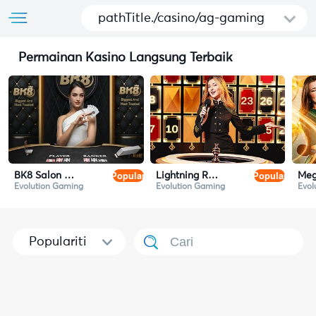
pathTitle./casino/ag-gaming
Permainan Kasino Langsung Terbaik
Popular
Popular
BK8 Salon Prive Baccarat
Lightning Roulette
Meg
Evolution Gaming
Evolution Gaming
Evol
Populariti