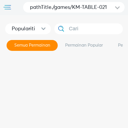
pathTitle./games/KM-TABLE-021
Populariti
Semua Permainan
Permainan Popular
Perm