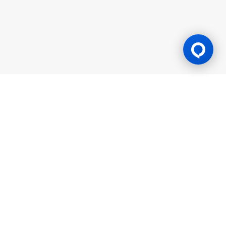
Lesen Permainan
BK8 diuruskan oleh Mettlemind Tech Ltd., nombor pendaftaran:
15779, dengan alamat berdaftar di Hamchako, Mutsamudu,
Pulau Autonomi Anjouan, Kesatuan Comoros. BK8 berlesen dan
dikawal selia oleh Kerajaan Pulau Autonomi Anjouan, Kesatuan