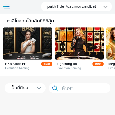
pathTitle./casino/cmdbet
คาสิโนออนไลน์สดที่ดีที่สุด
BK8 Salon Prive Baccarat
Lightning Roulette
Meg
ฮอต
ฮอต
Evolution Gaming
Evolution Gaming
Evol
เป็นที่นิยม