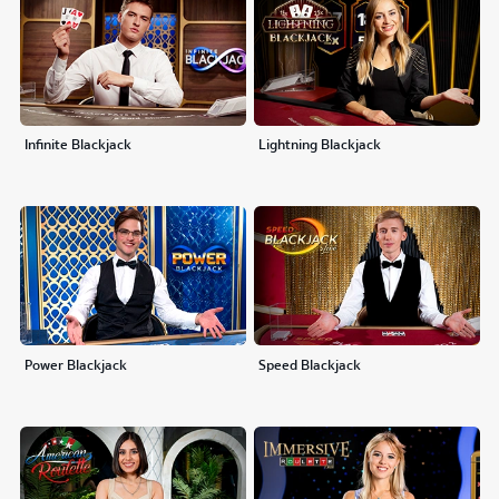
Infinite Blackjack
Lightning Blackjack
Power Blackjack
Speed Blackjack