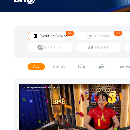
ฮอต
ฮอต
Evolution Gaming
AE Casino
Evolution Gaming / Baccarat
w*n*u
Big Gaming
Playtech
Evolution Gaming / Baccarat
*s*n*
ALL
บาคาร่า
ไฮโล
รูเล็ต
เสือ มั
Allbet / Baccarat
s*a**
AE Casino / Baccarat
***l*z
Dream Gaming E8 /Baccarat
a*e**
Dream Gaming E8 /Baccarat
b*ok*
SA Gaming / Baccarat
k*i*e*