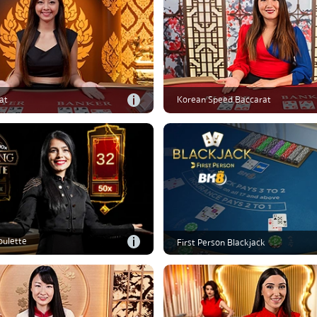
403,363.00
*n*a*
7,119,631.00
w*a*o
6,992,105.00
ru*a
at
Korean Speed Baccarat
7,101,964.00
7*1
5,557,844.00
*c*0*n
214,508.00
y*8*
5,204,864.00
*s***
5,282,469.00
*t**
oulette
First Person Blackjack
3,325,750.00
19*2
8,251,287.00
**ee*
9,461,101.00
h