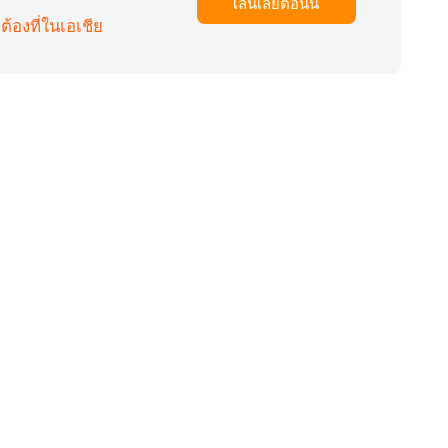
เล่นเลยตอนนี้
ต้องที่ในเอเชีย