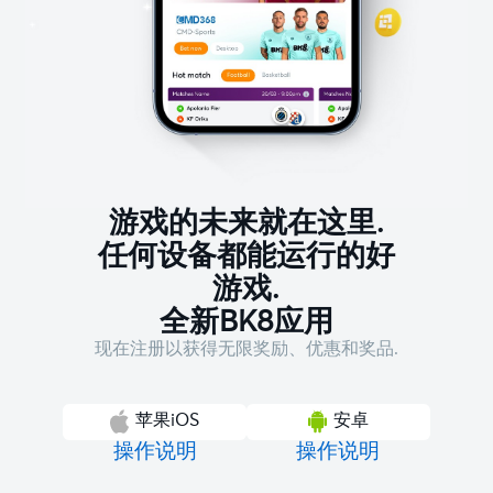
游戏的未来就在这里.
任何设备都能运行的好
游戏.
全新BK8应用
现在注册以获得无限奖励、优惠和奖品.
苹果iOS
安卓
操作说明
操作说明