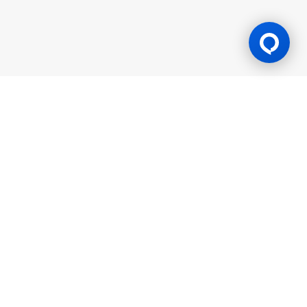
游戏许可证
BK8 由 Mettlemind Tech Ltd.（注册号：15779）运营，注册地址
位于科摩罗联盟安茹安自治岛穆察穆都市Hamchako区。BK8持有
科摩罗联盟安茹安自治岛政府颁发的合法牌照（许可证号：ALSI-
202504032-FI2），并受其监管。BK8已通过全部监管合规审查，
获得法律授权可开展一切机会游戏与投注活动。