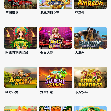
三国演义
奥林匹斯之王
亚马逊
阿兹特克的宝藏
头面人物
大逃杀
狂野非洲
炼金狂潮
东方快车