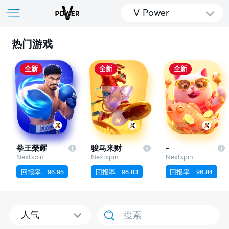
V-Power
热门游戏
全新
全新
全新
拳王榮耀
骏马来财
-
Nextspin
Nextspin
Nextspin
回报率
96.95
回报率
96.83
回报率
96.84
人气