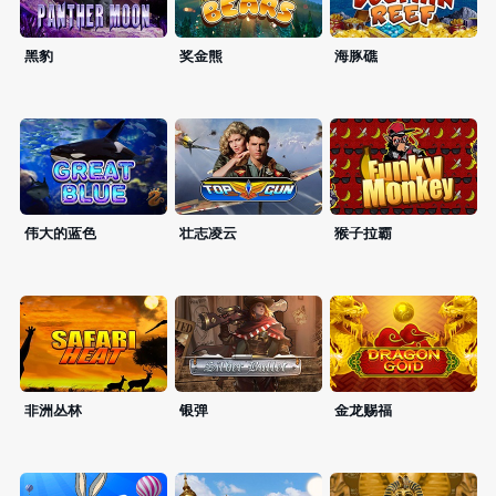
黑豹
奖金熊
海豚礁
伟大的蓝色
壮志凌云
猴子拉霸
非洲丛林
银弹
金龙赐福