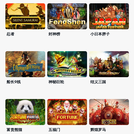
忍者
封神榜
小日本胖子
船长9线
神秘巨轮
结义三国
富贵熊猫
五福门
辉煌罗马