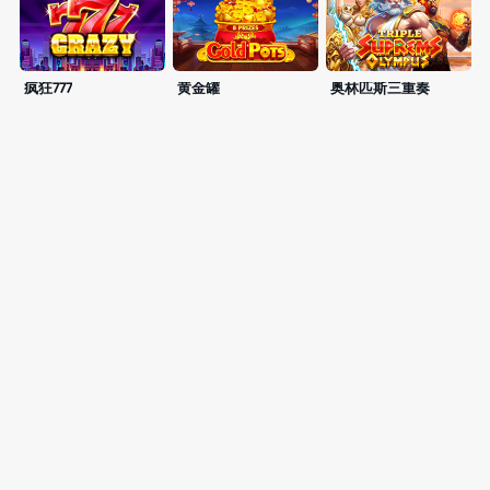
疯狂777
黄金罐
奥林匹斯三重奏