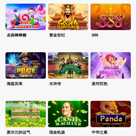
圣诞棒棒糖
黄金世纪
888
海盗宾果
水浒传
派对狂热
爱尔兰的运气
现金机器
中华之最